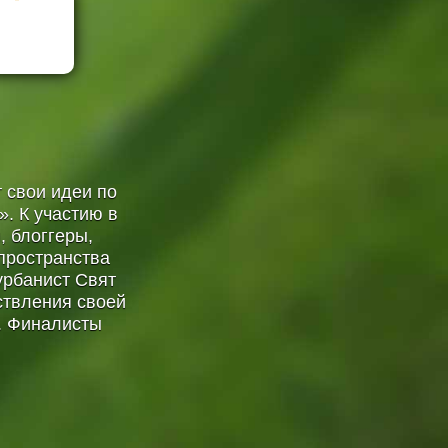
 свои идеи по
. К участию в
, блоггеры,
 пространства
урбанист Свят
ствления своей
и. Финалисты