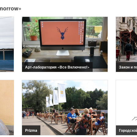
morrow»
Арт-лаборатория «Все Включено!»
Закон и п
Prizma
Городской