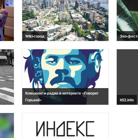
Wiki-город
Эко-фест
Комьюнити-радио в интернете «Говорит
Горький»
it52.info