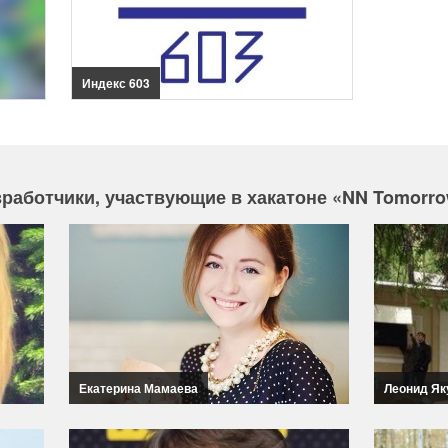
Индекс 603
зработчики, участвующие в хакатоне «NN Tomorr
Екатерина Мамаева
Леонид Як