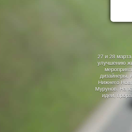
27 и 28 март
улучшению жи
мероприяти
дизайнеры, и
Нижнего Новг
Мурунов. На х
идеи, прора