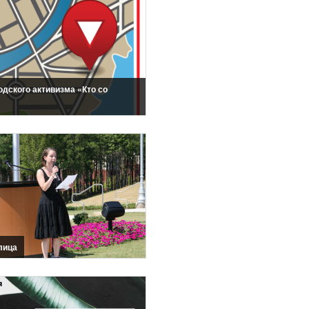
одского активизма «Кто со
лица