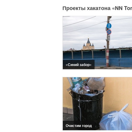
Проекты хакатона «NN To
«Синий забор»
Очистим город