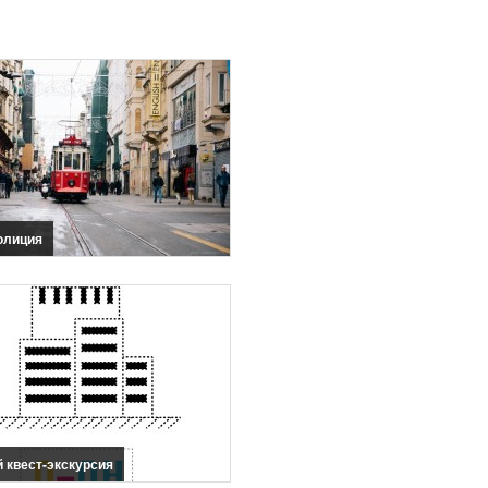
олиция
 квест-экскурсия