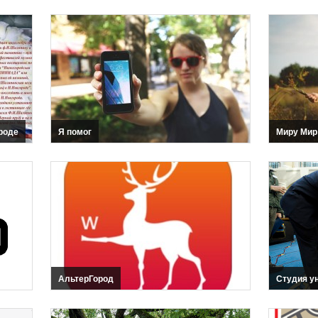
роде
Я помог
Миру Мир
АльтерГород
Студия у