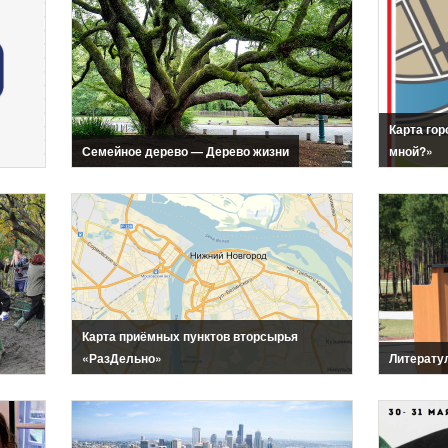
Карта гор
Семейное дерево — Дерево жизни
мной?»
Карта приёмных пунктов вторсырья
«РазДельно»
Литерату