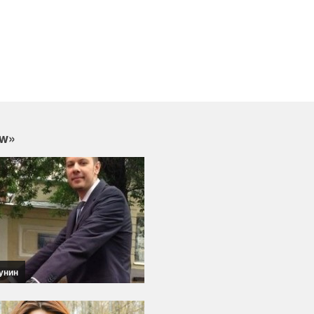
ow»
унин