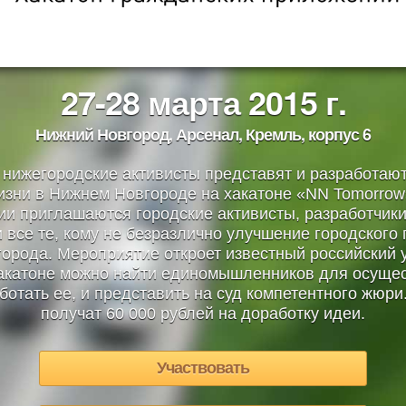
27-28 марта 2015 г.
Нижний Новгород, Арсенал, Кремль, корпус 6
а нижегородские активисты представят и разработают
зни в Нижнем Новгороде на хакатоне «NN Tomorrow»
и приглашаются городские активисты, разработчики
 все те, кому не безразлично улучшение городского
орода. Мероприятие откроет известный российский 
акатоне можно найти единомышленников для осуще
ботать ее, и представить на суд компетентного жюр
получат 60 000 рублей на доработку идеи.
Участвовать